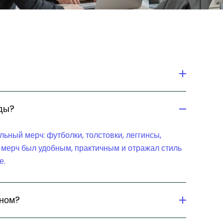
нды?
ный мерч: футболки, толстовки, леггинсы,
 мерч был удобным, практичным и отражал стиль
е.
йном?