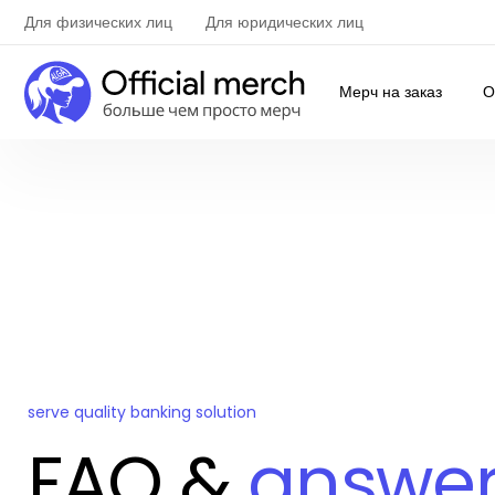
Для физических лиц
Для юридических лиц
Мерч на заказ
О
serve quality banking solution
FAQ &
answe