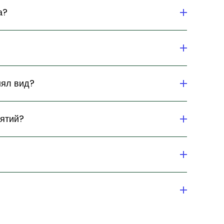
а?
нял вид?
иятий?